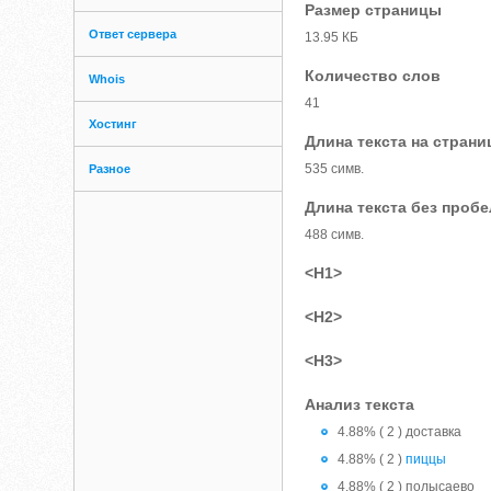
Размер страницы
Ответ сервера
13.95 КБ
Количество слов
Whois
41
Хостинг
Длина текста на страни
535 симв.
Разное
Длина текста без проб
488 симв.
<H1>
<H2>
<H3>
Анализ текста
4.88% ( 2 ) доставка
4.88% ( 2 )
пиццы
4.88% ( 2 ) полысаево