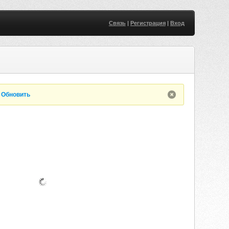
Связь
|
Регистрация
|
Вход
.
Обновить