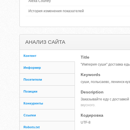
Alexa Country
История изменения показателей
АНАЛИЗ САЙТА
Контент
Title
"Империя суши" доставка ед
Информер
Keywords
Посетители
суши, полысаево, ленинск-куз
Позиции
Description
Заказывайте еду с доставкой
Конкуренты
вкусного.
Кодировка
Ссылки
UTF-8
Robots.txt