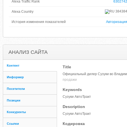
Alexa Traffic Rank
630274
38438
Alexa Country
История изменения показателей
Авторизаци
АНАЛИЗ САЙТА
Контент
Title
Официальный дилер Сузуки во Владимир
Информер
продажи
Посетители
Keywords
Сузуки АвтоТракт
Позиции
Description
Конкуренты
Сузуки АвтоТракт
Кодировка
Ссылки