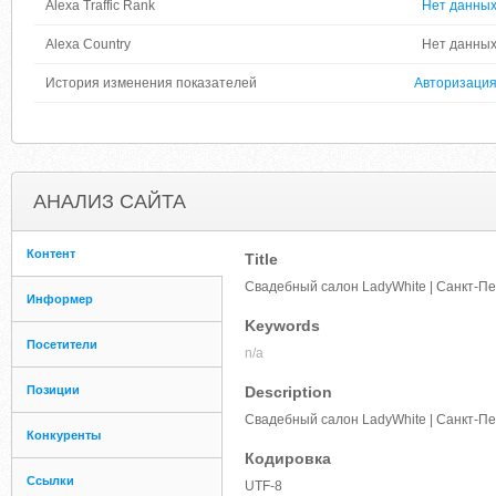
Alexa Traffic Rank
Нет данны
Alexa Country
Нет данны
История изменения показателей
Авторизаци
АНАЛИЗ САЙТА
Контент
Title
Свадебный салон LadyWhite | Санкт-Пе
Информер
Keywords
Посетители
n/a
Позиции
Description
Свадебный салон LadyWhite | Санкт-Пе
Конкуренты
Кодировка
Ссылки
UTF-8