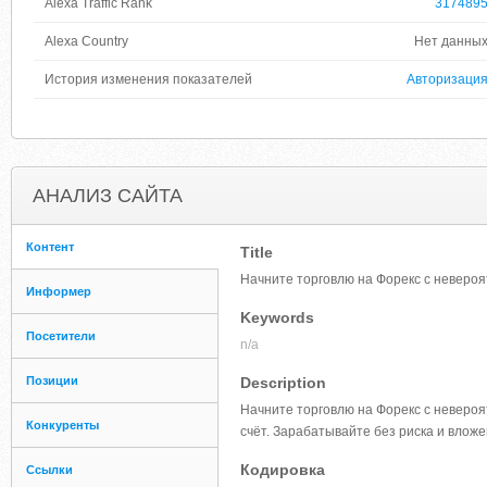
Alexa Traffic Rank
317489
Alexa Country
Нет данны
История изменения показателей
Авторизаци
АНАЛИЗ САЙТА
Контент
Title
Начните торговлю на Форекс с невер
Информер
Keywords
Посетители
n/a
Позиции
Description
Начните торговлю на Форекс с неверо
Конкуренты
счёт. Зарабатывайте без риска и вложе
Кодировка
Ссылки