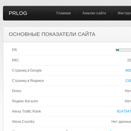
PRLOG
Главная
Анализ сайта
Инстру
ОСНОВНЫЕ ПОКАЗАТЕЛИ САЙТА
PR
ИКС
2
Страниц в Google
46
Страниц в Яндексе
21
Dmoz
Не
Яндекс Каталог
Не
Alexa Traffic Rank
814754
Alexa Country
Нет данны