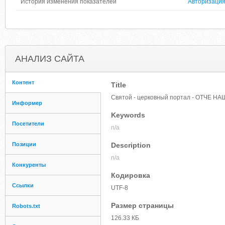
История изменения показателей
Авторизаци
АНАЛИЗ САЙТА
Контент
Title
Святой - церковный портал - ОТЧЕ НА
Информер
Keywords
Посетители
n/a
Позиции
Description
n/a
Конкуренты
Кодировка
Ссылки
UTF-8
Размер страницы
Robots.txt
126.33 КБ