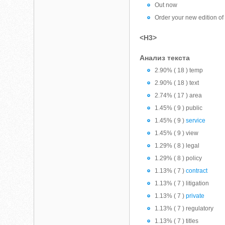
Out now
Order your new edition of
<H3>
Анализ текста
2.90% ( 18 ) temp
2.90% ( 18 ) text
2.74% ( 17 ) area
1.45% ( 9 ) public
1.45% ( 9 )
service
1.45% ( 9 ) view
1.29% ( 8 ) legal
1.29% ( 8 ) policy
1.13% ( 7 )
contract
1.13% ( 7 ) litigation
1.13% ( 7 )
private
1.13% ( 7 ) regulatory
1.13% ( 7 ) titles