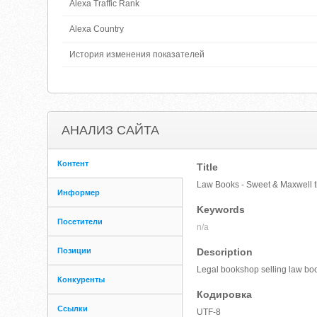
Alexa Traffic Rank
Alexa Country
История изменения показателей
АНАЛИЗ САЙТА
Контент
Title
Law Books - Sweet & Maxwell 
Информер
Keywords
Посетители
n/a
Позиции
Description
Legal bookshop selling law book
Конкуренты
Кодировка
Ссылки
UTF-8