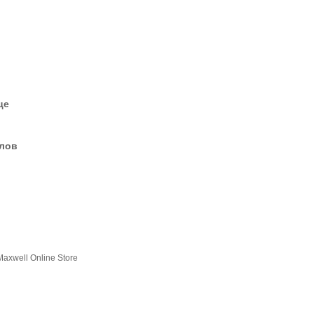
це
елов
Maxwell Online Store