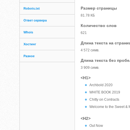
Размер страницы
Robots.txt
81.78 КБ
Ответ сервера
Количество слов
Whois
621
Длина текста на страни
Хостинг
4 572 симв.
Разное
Длина текста без проб
3 909 симв.
<H1>
Archbold 2020
WHITE BOOK 2019
Chitty on Contracts
Welcome to the Sweet & 
<H2>
Out Now