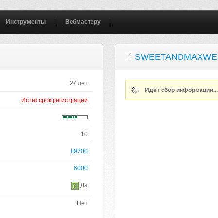
Инструменты
Вебмастеру
SWEETANDMAXWEL
27 лет
Идет сбор информации..
Истек срок регистрации
10
89700
6000
Да
Нет