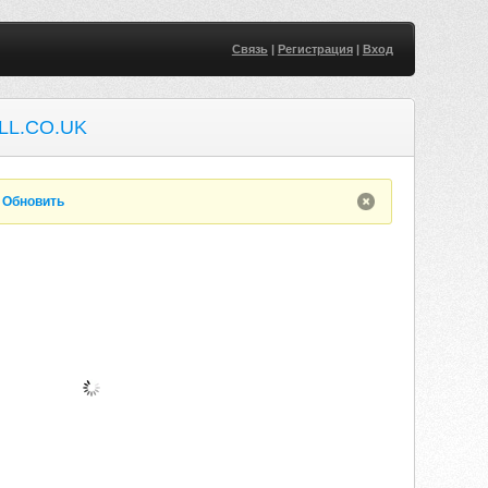
Связь
|
Регистрация
|
Вход
L.CO.UK
.
Обновить