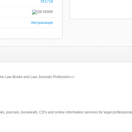
551719
56086
Авторизация
the Law Books and Law Journals Profession
als
s, journals, looseleafs, CD's and online information services for legal professiona