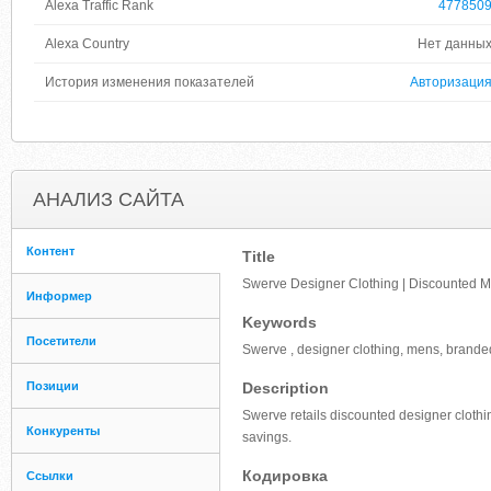
Alexa Traffic Rank
477850
Alexa Country
Нет данны
История изменения показателей
Авторизаци
АНАЛИЗ САЙТА
Контент
Title
Swerve Designer Clothing | Discounted 
Информер
Keywords
Посетители
Swerve , designer clothing, mens, brande
Позиции
Description
Swerve retails discounted designer clothi
Конкуренты
savings.
Кодировка
Ссылки