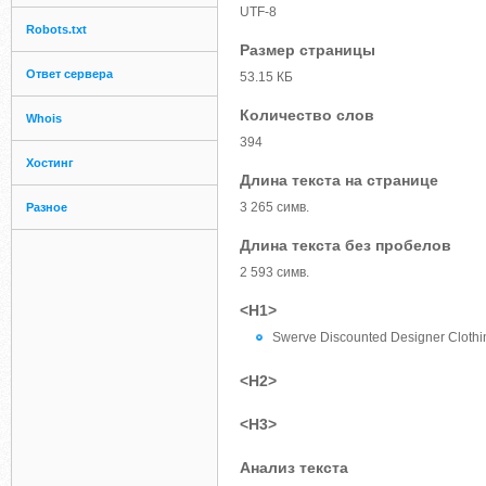
UTF-8
Robots.txt
Размер страницы
Ответ сервера
53.15 КБ
Количество слов
Whois
394
Хостинг
Длина текста на странице
3 265 симв.
Разное
Длина текста без пробелов
2 593 симв.
<H1>
Swerve Discounted Designer Clothi
<H2>
<H3>
Анализ текста