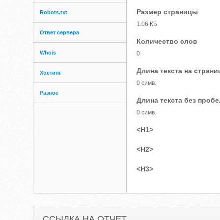
Размер страницы
Robots.txt
1.06 КБ
Ответ сервера
Количество слов
Whois
0
Длина текста на страни
Хостинг
0 симв.
Разное
Длина текста без проб
0 симв.
<H1>
<H2>
<H3>
ССЫЛКА НА ОТЧЕТ