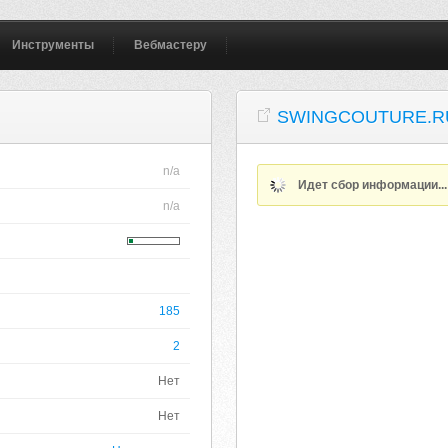
Инструменты
Вебмастеру
SWINGCOUTURE.R
n/a
Идет сбор информации..
n/a
185
2
Нет
Нет