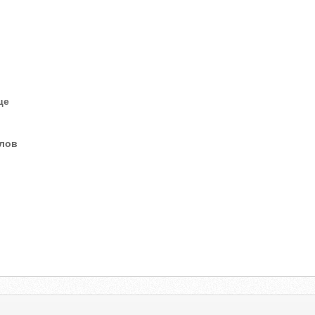
це
елов