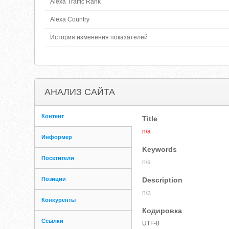
Alexa Traffic Rank
Alexa Country
История изменения показателей
АНАЛИЗ САЙТА
Контент
Title
n/a
Информер
Keywords
Посетители
n/a
Позиции
Description
n/a
Конкуренты
Кодировка
Ссылки
UTF-8