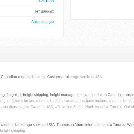
10301038
Нет данных
Авторизация
| Canadian customs brokers | Customs brok
erage services USA
ing, freight, ltl, freight shipping, freight management, transportation Canada, trans
rage, customs broker, customs brokers, canadian customs brokers, customs broke
 services, carrier, Canada, USA, US, United States, North America, Toronto, Ontari
customs brokerage services USA. Thompson Ahern International is a Toronto, Wi
freight shipping.