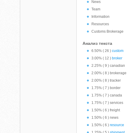
News
Team
Information
Resources
Customs Brokerage
Анализ текста
6.50% ( 26 )
custom
3.00% ( 12 )
broker
2.25% ( 9 ) canadian
2.00% ( 8 ) brokerage
2.00% ( 8 ) tracker
1.75% ( 7 ) border
1.75% ( 7 ) canada
1.75% ( 7 ) services
1.50% ( 6 ) freight
1.50% ( 6 ) news
1.50% ( 6 )
resource
1.25% ( 5 )
shipment