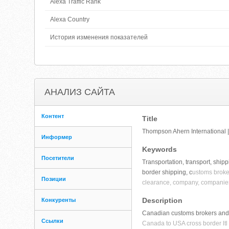
Alexa Traffic Rank
Alexa Country
История изменения показателей
АНАЛИЗ САЙТА
Контент
Title
Thompson Ahern International 
Информер
Keywords
Посетители
Transportation, transport, shipp
border shipping, c
ustoms broke
Позиции
clearance, company, companies,
Description
Конкуренты
Canadian customs brokers and 
Ссылки
Canada to USA cross border ltl 