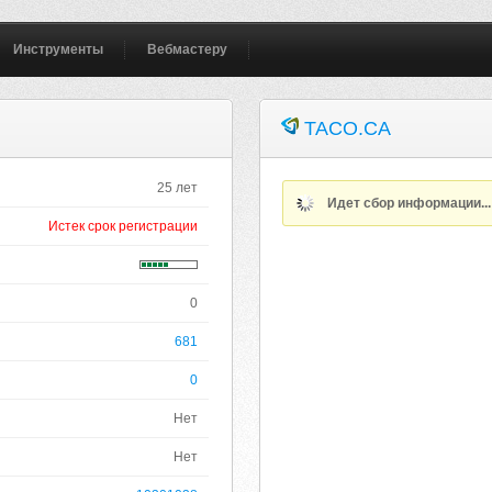
Инструменты
Вебмастеру
TACO.CA
25 лет
Идет сбор информации..
Истек срок регистрации
0
681
0
Нет
Нет