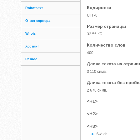
Кодировка
Robots.txt
UTF-8
Ответ сервера
Размер страницы
Whois
32.55 КБ
Количество слов
Хостинг
400
Разное
Длина текста на страни
3 110 симв.
Длина текста без проб
2 678 симв.
<H1>
<H2>
<H3>
Switch