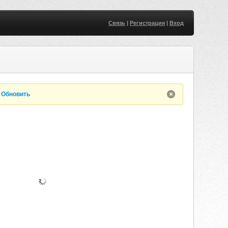
Связь
|
Регистрация
|
Вход
.
Обновить