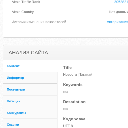
Alexa Traffic Rank
305282
Alexa Country
Нет данны
История изменения показателей
Авторизаци
АНАЛИЗ САЙТА
Контент
Title
Новости | Таганай
Информер
Keywords
Посетители
n/a
Позиции
Description
n/a
Конкуренты
Кодировка
Ссылки
UTF-8