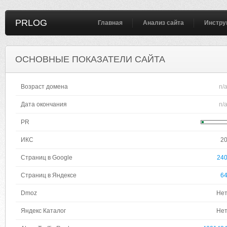
PRLOG
Главная
Анализ сайта
Инстру
ОСНОВНЫЕ ПОКАЗАТЕЛИ САЙТА
Возраст домена
n/
Дата окончания
n/
PR
ИКС
2
Страниц в Google
24
Страниц в Яндексе
6
Dmoz
Не
Яндекс Каталог
Не