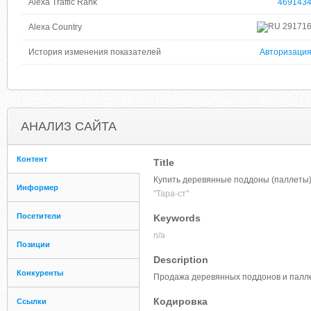
Alexa Traffic Rank
469143
29171
Alexa Country
История изменения показателей
Авторизаци
АНАЛИЗ САЙТА
Контент
Title
Купить деревянные поддоны (паллеты)
Информер
"Тара-ст"
Посетители
Keywords
n/a
Позиции
Description
Конкуренты
Продажа деревянных поддонов и паллет
Кодировка
Ссылки