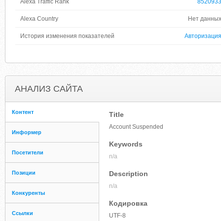
Alexa Traffic Rank
852093
Alexa Country
Нет данны
История изменения показателей
Авторизаци
АНАЛИЗ САЙТА
Контент
Title
Account Suspended
Информер
Keywords
Посетители
n/a
Позиции
Description
n/a
Конкуренты
Кодировка
Ссылки
UTF-8