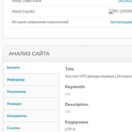
Alexa Traffic Rank
140342
10639
Alexa Country
История изменения показателей
Авторизаци
АНАЛИЗ САЙТА
Контент
Title
Хостинг VPS аренда сервера | Интерне
Информер
Keywords
Посетители
n/a
Позиции
Description
n/a
Конкуренты
Кодировка
Ссылки
UTF-8