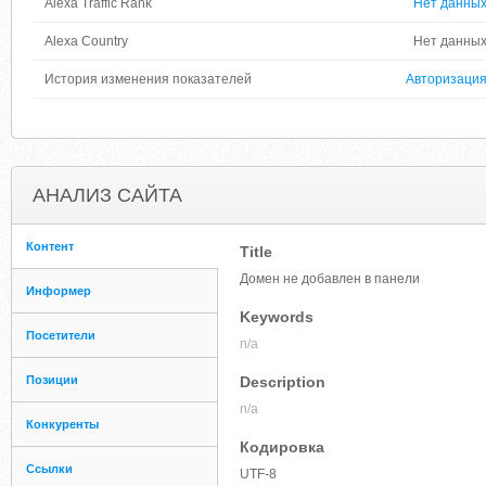
Alexa Traffic Rank
Нет данны
Alexa Country
Нет данны
История изменения показателей
Авторизаци
АНАЛИЗ САЙТА
Контент
Title
Домен не добавлен в панели
Информер
Keywords
Посетители
n/a
Позиции
Description
n/a
Конкуренты
Кодировка
Ссылки
UTF-8