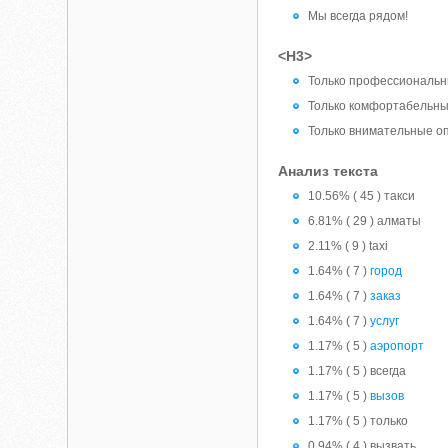
Мы всегда рядом!
<H3>
Только профессиональн
Только комфортабельн
Только внимательные о
Анализ текста
10.56% ( 45 ) такси
6.81% ( 29 ) алматы
2.11% ( 9 ) taxi
1.64% ( 7 )
город
1.64% ( 7 )
заказ
1.64% ( 7 )
услуг
1.17% ( 5 )
аэропорт
1.17% ( 5 ) всегда
1.17% ( 5 )
вызов
1.17% ( 5 ) только
0.94% ( 4 ) вызвать