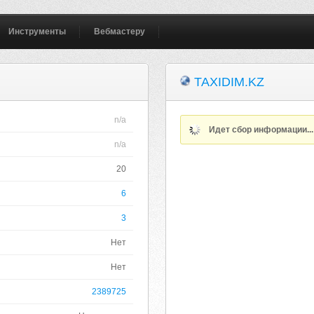
Инструменты
Вебмастеру
TAXIDIM.KZ
n/a
Идет сбор информации..
n/a
20
6
3
Нет
Нет
2389725