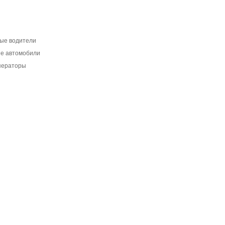
ые водители
ые автомобили
ператоры