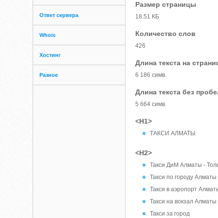
Размер страницы
Ответ сервера
18.51 КБ
Количество слов
Whois
426
Хостинг
Длина текста на страни
6 186 симв.
Разное
Длина текста без проб
5 664 симв.
<H1>
ТАКСИ АЛМАТЫ
<H2>
Такси ДиМ Алматы - Тол
Такси по городу Алматы
Такси в аэропорт Алмат
Такси на вокзал Алматы
Такси за город