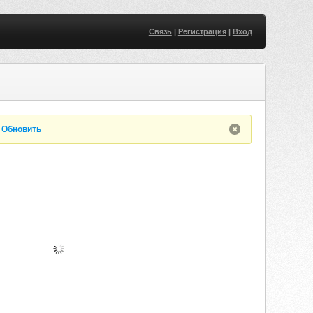
Связь
|
Регистрация
|
Вход
.
Обновить