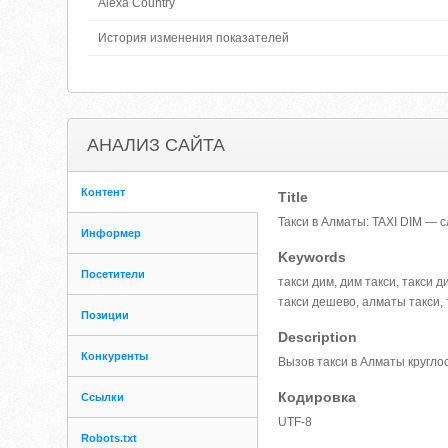
Alexa Country
История изменения показателей
АНАЛИЗ САЙТА
Контент
Title
Такси в Алматы: TAXI DIM — с
Информер
Keywords
Посетители
такси дим, дим такси, такси д
такси дешево, алматы такси, 
Позиции
Description
Конкуренты
Вызов такси в Алматы круглос
Кодировка
Ссылки
UTF-8
Robots.txt