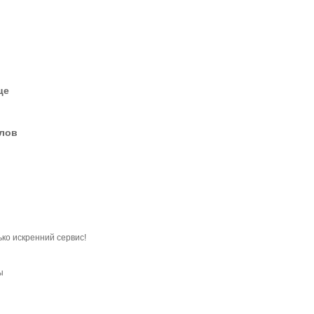
це
елов
ько искренний сервис!
ы