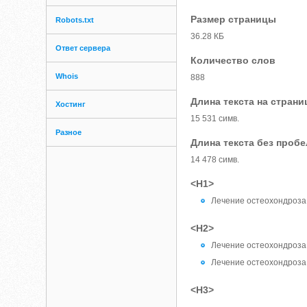
Размер страницы
Robots.txt
36.28 КБ
Ответ сервера
Количество слов
Whois
888
Длина текста на страни
Хостинг
15 531 симв.
Разное
Длина текста без проб
14 478 симв.
<H1>
Лечение остеохондроза
<H2>
Лечение остеохондроза
Лечение остеохондроза
<H3>