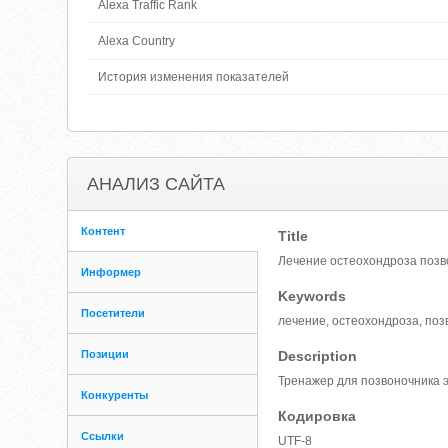
Alexa Traffic Rank
Alexa Country
История изменения показателей
АНАЛИЗ САЙТА
Контент
Title
Лечение остеохондроза позв
Информер
Keywords
Посетители
лечение, остеохондроза, поз
Позиции
Description
Тренажер для позвоночника 
Конкуренты
Кодировка
Ссылки
UTF-8