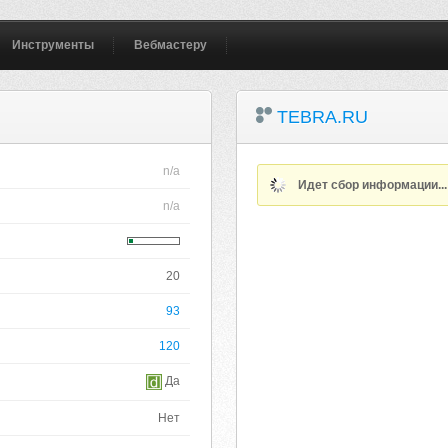
Инструменты
Вебмастеру
TEBRA.RU
n/a
Идет сбор информации..
n/a
20
93
120
Да
Нет