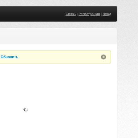
Связь
|
Регистрация
|
Вход
.
Обновить