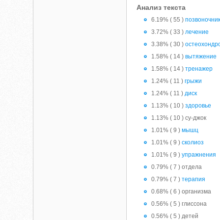
Анализ текста
6.19% ( 55 )
позвоночни
3.72% ( 33 )
лечение
3.38% ( 30 )
остеохондр
1.58% ( 14 )
вытяжение
1.58% ( 14 )
тренажер
1.24% ( 11 )
грыжи
1.24% ( 11 )
диск
1.13% ( 10 )
здоровье
1.13% ( 10 ) су-джок
1.01% ( 9 )
мышц
1.01% ( 9 )
сколиоз
1.01% ( 9 )
упражнения
0.79% ( 7 ) отдела
0.79% ( 7 )
терапия
0.68% ( 6 ) организма
0.56% ( 5 ) глиссона
0.56% ( 5 ) детей