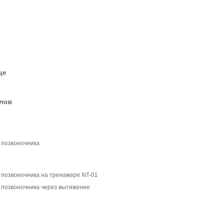
це
елов
 позвоночника
 позвоночника на тренажере NT-01
 позвоночника через вытяжение