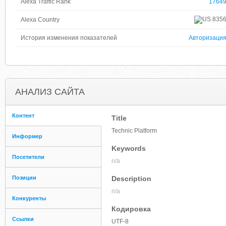
Alexa Traffic Rank
1764
835
Alexa Country
История изменения показателей
Авторизаци
АНАЛИЗ САЙТА
Контент
Title
Technic Platform
Информер
Keywords
Посетители
n/a
Позиции
Description
n/a
Конкуренты
Кодировка
Ссылки
UTF-8