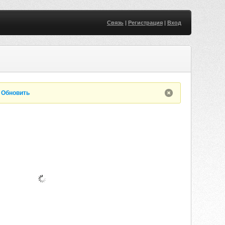
Связь
|
Регистрация
|
Вход
.
Обновить