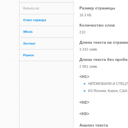
Размер страницы
Robots.txt
16.3 КБ
Ответ сервера
Количество слов
Whois
210
Длина текста на страни
Хостинг
3 242 симв.
Разное
Длина текста без проб
2 991 симв.
<H1>
АВТОМОБИЛИ И СПЕЦ
ИЗ Японии, Кореи, США
<H2>
<H3>
Анализ текста