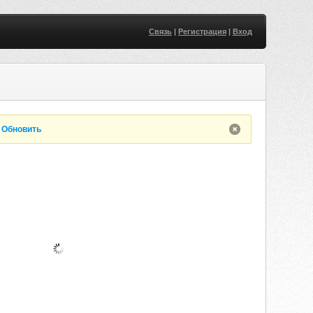
Связь
|
Регистрация
|
Вход
.
Обновить