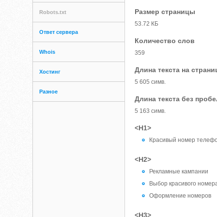
Размер страницы
Robots.txt
53.72 КБ
Ответ сервера
Количество слов
Whois
359
Длина текста на страни
Хостинг
5 605 симв.
Разное
Длина текста без проб
5 163 симв.
<H1>
Красивый номер телеф
<H2>
Рекламные кампании
Выбор красивого номер
Оформление номеров
<H3>