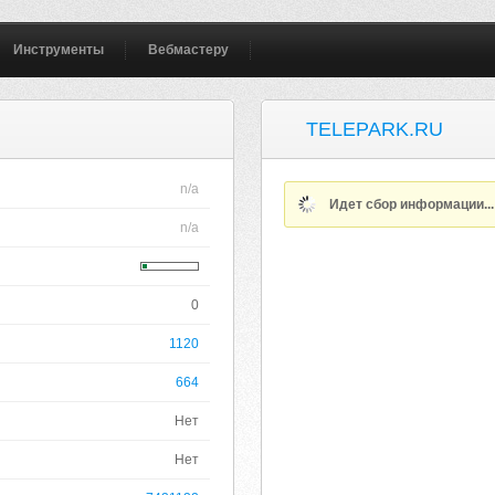
Инструменты
Вебмастеру
TELEPARK.RU
n/a
Идет сбор информации..
n/a
0
1120
664
Нет
Нет