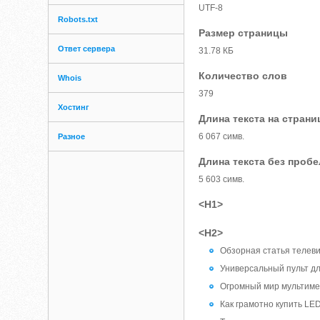
UTF-8
Robots.txt
Размер страницы
Ответ сервера
31.78 КБ
Количество слов
Whois
379
Хостинг
Длина текста на страни
6 067 симв.
Разное
Длина текста без проб
5 603 симв.
<H1>
<H2>
Обзорная статья телеви
Универсальный пульт д
Огромный мир мультиме
Как грамотно купить LE