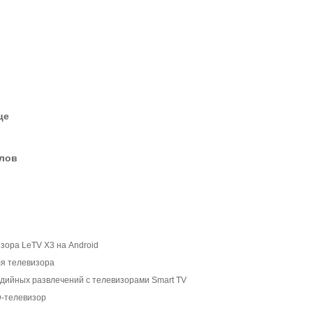
це
елов
зора LeTV X3 на Android
ля телевизора
дийных развлечений с телевизорами Smart TV
D-телевизор