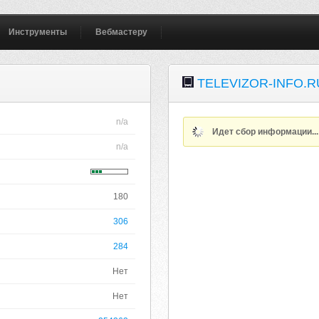
Инструменты
Вебмастеру
TELEVIZOR-INFO.R
n/a
Идет сбор информации..
n/a
180
306
284
Нет
Нет