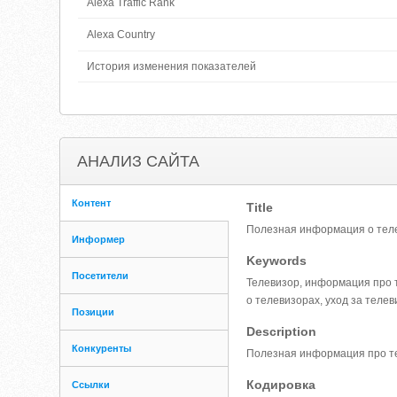
Alexa Traffic Rank
Alexa Country
История изменения показателей
АНАЛИЗ САЙТА
Контент
Title
Полезная информация о телеви
Информер
Keywords
Посетители
Телевизор, информация про т
о телевизорах, уход за теле
Позиции
Description
Конкуренты
Полезная информация про тел
Кодировка
Ссылки