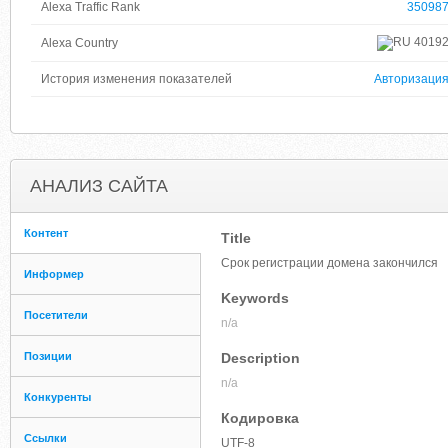
Alexa Traffic Rank
35098
4019
Alexa Country
История изменения показателей
Авторизаци
АНАЛИЗ САЙТА
Контент
Title
Срок регистрации домена закончился
Информер
Keywords
Посетители
n/a
Позиции
Description
n/a
Конкуренты
Кодировка
Ссылки
UTF-8