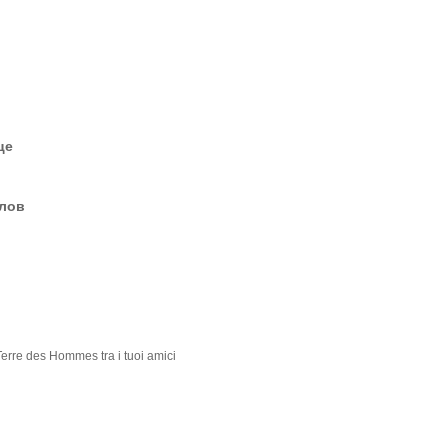
це
елов
erre des Hommes tra i tuoi amici