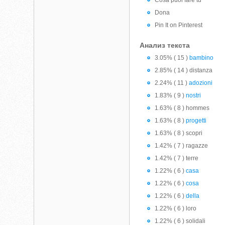
Cosa puoi fare tu
Dona
Pin It on Pinterest
Анализ текста
3.05% ( 15 )
bambino
2.85% ( 14 ) distanza
2.24% ( 11 )
adozioni
1.83% ( 9 )
nostri
1.63% ( 8 ) hommes
1.63% ( 8 )
progetti
1.63% ( 8 ) scopri
1.42% ( 7 ) ragazze
1.42% ( 7 ) terre
1.22% ( 6 )
casa
1.22% ( 6 )
cosa
1.22% ( 6 )
della
1.22% ( 6 ) loro
1.22% ( 6 ) solidali