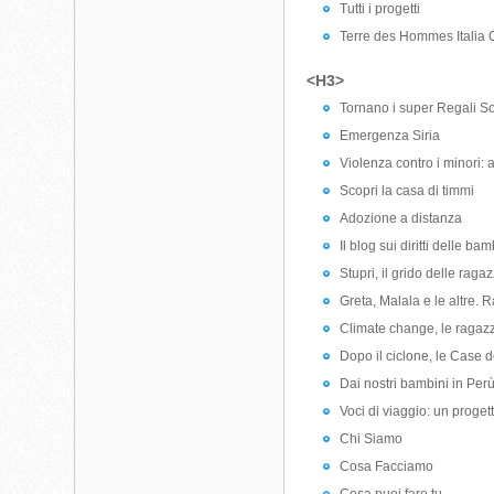
Tutti i progetti
Terre des Hommes Itali
<H3>
Tornano i super Regali Sol
Emergenza Siria
Violenza contro i minori:
Scopri la casa di timmi
Adozione a distanza
Il blog sui diritti delle ba
Stupri, il grido delle raga
Greta, Malala e le altre
Climate change, le ragazze
Dopo il ciclone, le Case d
Dai nostri bambini in Perù:
Voci di viaggio: un proget
Chi Siamo
Cosa Facciamo