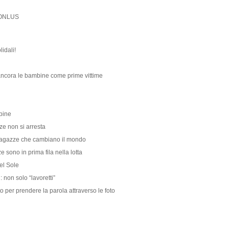
a ONLUS
idali!
 ancora le bambine come prime vittime
mbine
zze non si arresta
. Ragazze che cambiano il mondo
 sono in prima fila nella lotta
el Sole
 non solo “lavoretti”
to per prendere la parola attraverso le foto