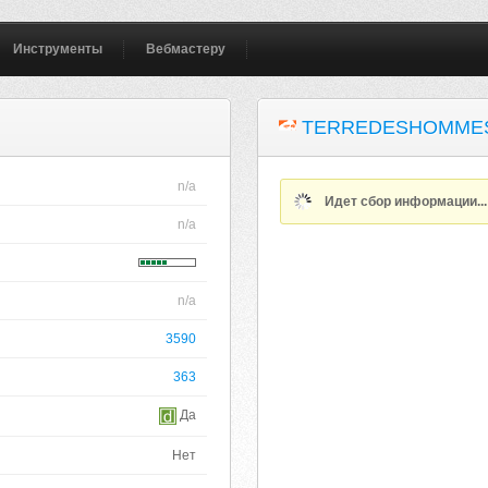
Инструменты
Вебмастеру
TERREDESHOMMES
n/a
Идет сбор информации..
n/a
n/a
3590
363
Да
Нет