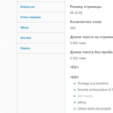
Размер страницы
Robots.txt
68.16 КБ
Ответ сервера
Количество слов
Whois
492
Длина текста на страни
Хостинг
3 945 симв.
Разное
Длина текста без проб
3 292 симв.
<H1>
<H2>
Proteggi una bambina
Diventa ambasciatore di T
Без текста
difesa
Ultime storie dai progetti