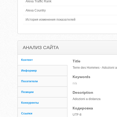
Alexa Traffic Rank
Alexa Country
История изменения показателей
АНАЛИЗ САЙТА
Контент
Title
Terre des Hommes - Adozioni a
Информер
Keywords
Посетители
n/a
Позиции
Description
Adozioni a distanza
Конкуренты
Кодировка
Ссылки
UTF-8