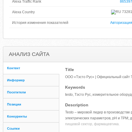
Alexa Traffic Rank
86539
7328
Alexa Country
История изменения показателей
Авторизаци
АНАЛИЗ САЙТА
Контент
Title
ООО «Тэсто Рус» | Официальный сайт T
Информер
Keywords
Посетители
testo, Тэсто Рус, измерительное обор
Позиции
Description
Testo – мировой лидер в производстве
Конкуренты
электрических параметров, pH и TPM; 
пищевой сектор, фармацевтика.
Ссылки