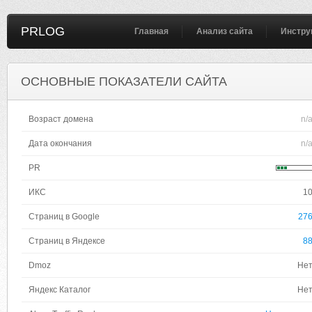
PRLOG
Главная
Анализ сайта
Инстру
ОСНОВНЫЕ ПОКАЗАТЕЛИ САЙТА
Возраст домена
n/
Дата окончания
n/
PR
ИКС
1
Страниц в Google
27
Страниц в Яндексе
8
Dmoz
Не
Яндекс Каталог
Не