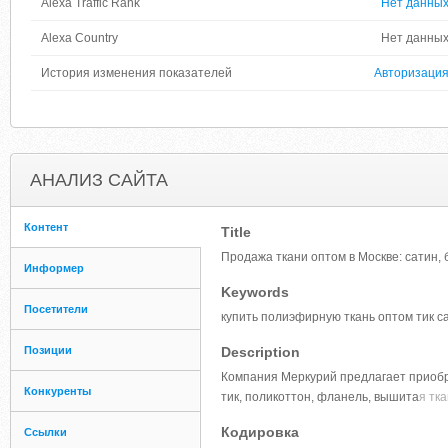
Alexa Traffic Rank
Нет данны
Alexa Country
Нет данны
История изменения показателей
Авторизаци
АНАЛИЗ САЙТА
Контент
Title
Продажа ткани оптом в Москве: сатин, б
Информер
Keywords
Посетители
купить полиэфирную ткань оптом тик с
Позиции
Description
Компания Меркурий предлагает приобре
Конкуренты
тик, поликоттон, фланель, вышита
я тк
Кодировка
Ссылки