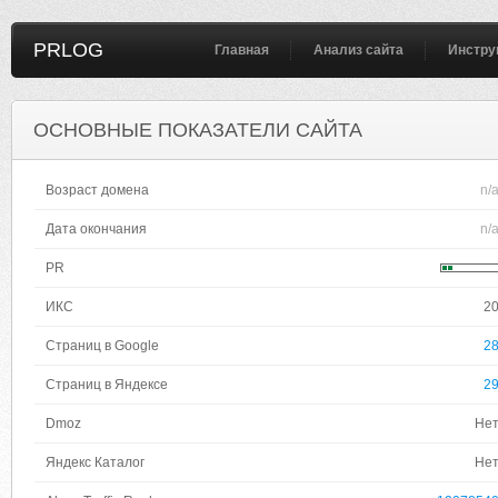
PRLOG
Главная
Анализ сайта
Инстру
ОСНОВНЫЕ ПОКАЗАТЕЛИ САЙТА
Возраст домена
n/
Дата окончания
n/
PR
ИКС
2
Страниц в Google
2
Страниц в Яндексе
2
Dmoz
Не
Яндекс Каталог
Не