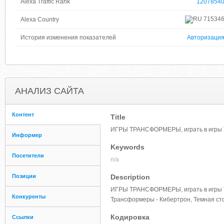
Alexa Traffic Rank
1207854
71534
Alexa Country
История изменения показателей
Авторизаци
АНАЛИЗ САЙТА
Контент
Title
ИГРЫ ТРАНСФОРМЕРЫ, играть в игры 
Информер
Keywords
Посетители
n/a
Позиции
Description
ИГРЫ ТРАНСФОРМЕРЫ, играть в игры Т
Конкуренты
Трансформеры - Кибертрон, Темная ст
Кодировка
Ссылки