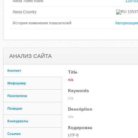
Alexa Traffic Rank
12070
1553
Alexa Country
История изменения показателей
Авторизаци
АНАЛИЗ САЙТА
Контент
Title
n/a
Информер
Keywords
Посетители
n/a
Позиции
Description
n/a
Конкуренты
Кодировка
Ссылки
UTF-8