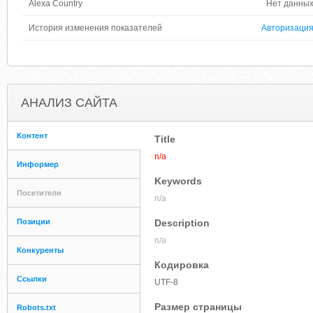
Alexa Country
Нет данны
История изменения показателей
Авторизаци
АНАЛИЗ САЙТА
Контент
Title
n/a
Информер
Keywords
Посетители
n/a
Позиции
Description
n/a
Конкуренты
Кодировка
Ссылки
UTF-8
Размер страницы
Robots.txt