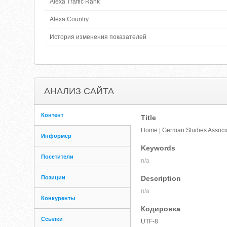
Alexa Traffic Rank
Alexa Country
История изменения показателей
АНАЛИЗ САЙТА
Контент
Title
Home | German Studies Associ
Информер
Keywords
Посетители
n/a
Позиции
Description
n/a
Конкуренты
Кодировка
Ссылки
UTF-8