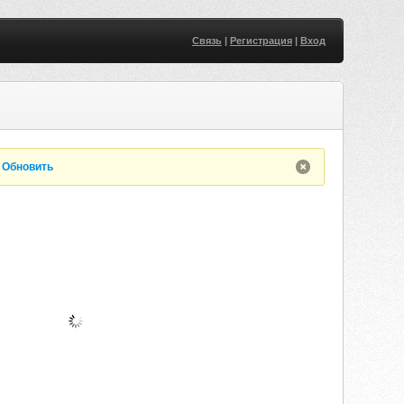
Связь
|
Регистрация
|
Вход
.
Обновить