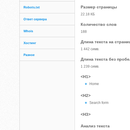
Размер страницы
Robots.txt
22.18 КБ
Ответ сервера
Количество слов
Whois
188
Длина текста на страни
Хостинг
1 442 симв.
Разное
Длина текста без проб
1 239 симв.
<H1>
Home
<H2>
Search form
<H3>
Анализ текста