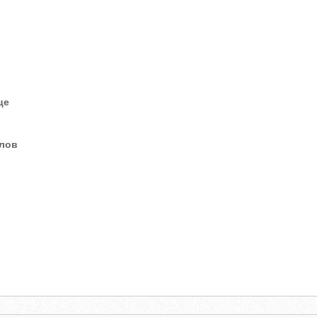
це
елов