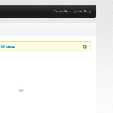
Связь
|
Регистрация
|
Вход
.
Обновить