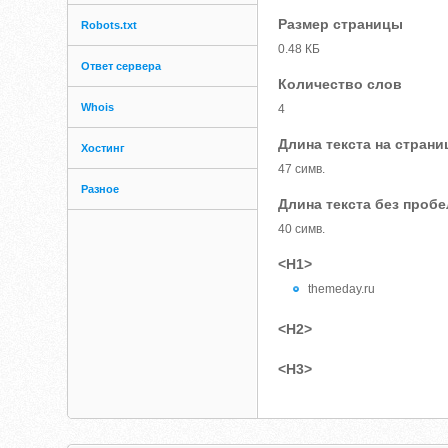
Размер страницы
Robots.txt
0.48 КБ
Ответ сервера
Количество слов
Whois
4
Длина текста на страни
Хостинг
47 симв.
Разное
Длина текста без проб
40 симв.
<H1>
themeday.ru
<H2>
<H3>