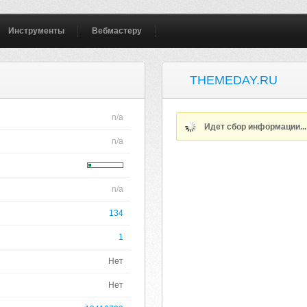
Инструменты
Вебмастеру
THEMEDAY.RU
n/a
Идет сбор информации..
n/a
n/a
134
1
Нет
Нет