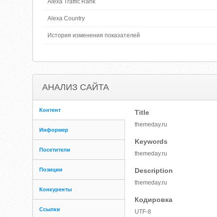
Alexa Traffic Rank
Alexa Country
История изменения показателей
АНАЛИЗ САЙТА
Контент
Title
themeday.ru
Информер
Keywords
Посетители
themeday.ru
Позиции
Description
themeday.ru
Конкуренты
Кодировка
Ссылки
UTF-8