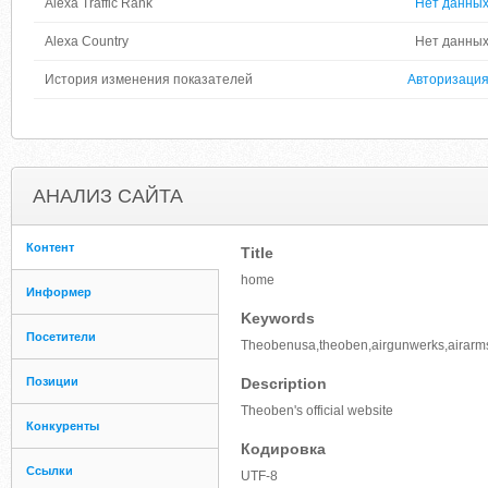
Alexa Traffic Rank
Нет данны
Alexa Country
Нет данны
История изменения показателей
Авторизаци
АНАЛИЗ САЙТА
Контент
Title
home
Информер
Keywords
Посетители
Theobenusa,theoben,airgunwerks,airarms
Позиции
Description
Theoben's official website
Конкуренты
Кодировка
Ссылки
UTF-8