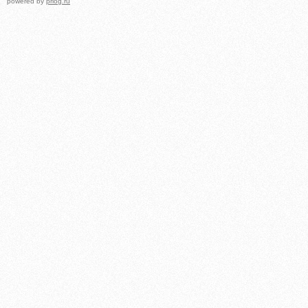
powered by
prlog.ru