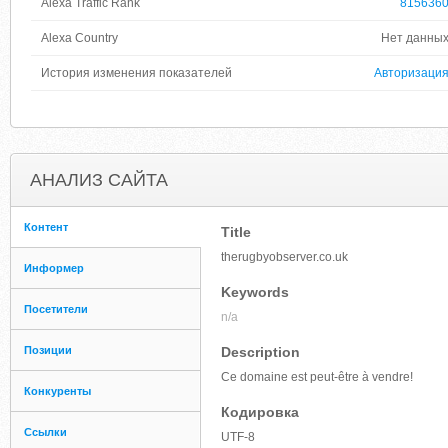
Alexa Traffic Rank
815636
Alexa Country
Нет данны
История изменения показателей
Авторизаци
АНАЛИЗ САЙТА
Контент
Title
therugbyobserver.co.uk
Информер
Keywords
Посетители
n/a
Позиции
Description
Ce domaine est peut-être à vendre!
Конкуренты
Кодировка
Ссылки
UTF-8