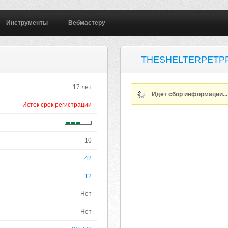
Инструменты
Вебмастеру
THESHELTERPETP
17 лет
Идет сбор информации..
Истек срок регистрации
10
42
12
Нет
Нет