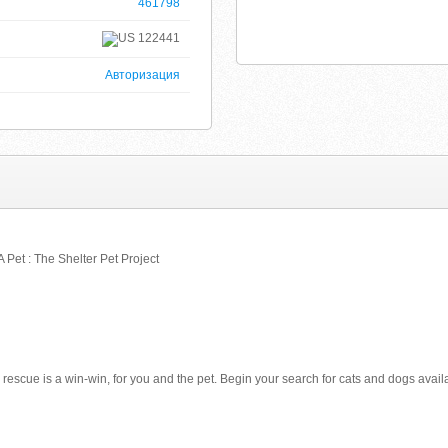
461798
122441
Авторизация
A Pet : The Shelter Pet Project
r rescue is a win-win, for you and the pet. Begin your search for cats and dogs avail