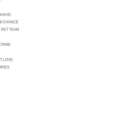
resents
 & CHANCE
 PET TEAM
CRIME
T LOVE
ORIES