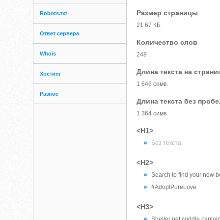
Размер страницы
Robots.txt
21.67 КБ
Ответ сервера
Количество слов
Whois
248
Длина текста на страни
Хостинг
1 646 симв.
Разное
Длина текста без проб
1 364 симв.
<H1>
Без текста
<H2>
Search to find your new be
#AdoptPureLove
<H3>
Shelter pet cuddle captai