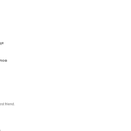
це
елов
st friend.
n