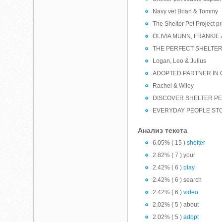
Navy vet Brian & Tommy
The Shelter Pet Project p
OLIVIA MUNN, FRANKIE
THE PERFECT SHELTER
Logan, Leo & Julius
ADOPTED PARTNER IN 
Rachel & Wiley
DISCOVER SHELTER PE
EVERYDAY PEOPLE ST
Анализ текста
6.05% ( 15 )
shelter
2.82% ( 7 ) your
2.42% ( 6 )
play
2.42% ( 6 ) search
2.42% ( 6 )
video
2.02% ( 5 ) about
2.02% ( 5 )
adopt