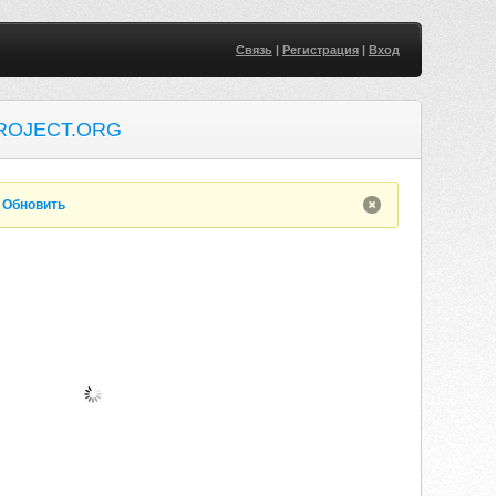
Связь
|
Регистрация
|
Вход
ROJECT.ORG
.
Обновить