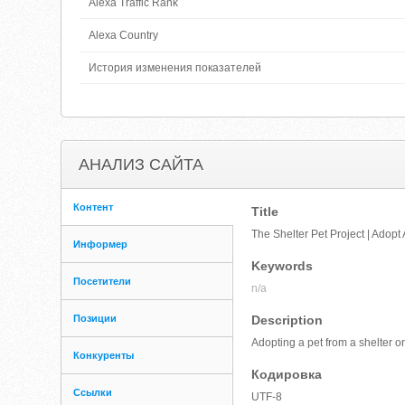
Alexa Traffic Rank
Alexa Country
История изменения показателей
АНАЛИЗ САЙТА
Контент
Title
The Shelter Pet Project | Adopt 
Информер
Keywords
Посетители
n/a
Позиции
Description
Adopting a pet from a shelter o
Конкуренты
Кодировка
Ссылки
UTF-8