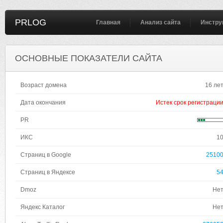
PRLOG
Главная
Анализ сайта
Инстру
ОСНОВНЫЕ ПОКАЗАТЕЛИ САЙТА
Возраст домена
16 ле
Дата окончания
Истек срок регистраци
PR
ИКС
1
Страниц в Google
2510
Страниц в Яндексе
5
Dmoz
Не
Яндекс Каталог
Не