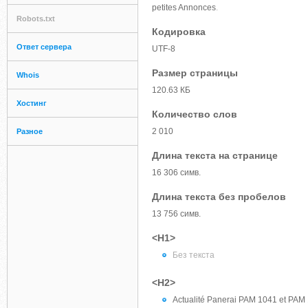
petites Annonces
.
Robots.txt
Кодировка
Ответ сервера
UTF-8
Размер страницы
Whois
120.63 КБ
Хостинг
Количество слов
2 010
Разное
Длина текста на странице
16 306 симв.
Длина текста без пробелов
13 756 симв.
<H1>
Без текста
<H2>
Actualité Panerai PAM 1041 et PAM 