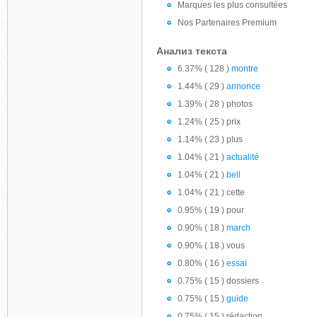
Marques les plus consultées
Nos Partenaires Premium
Анализ текста
6.37% ( 128 )
montre
1.44% ( 29 )
annonce
1.39% ( 28 ) photos
1.24% ( 25 ) prix
1.14% ( 23 ) plus
1.04% ( 21 )
actualité
1.04% ( 21 )
bell
1.04% ( 21 ) cette
0.95% ( 19 ) pour
0.90% ( 18 )
march
0.90% ( 18 ) vous
0.80% ( 16 )
essai
0.75% ( 15 ) dossiers
0.75% ( 15 )
guide
0.75% ( 15 ) rédaction