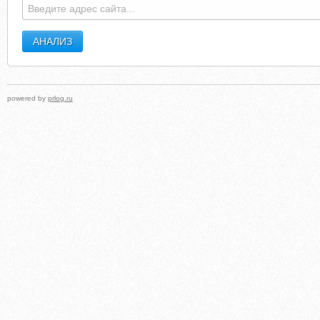
powered by
prlog.ru