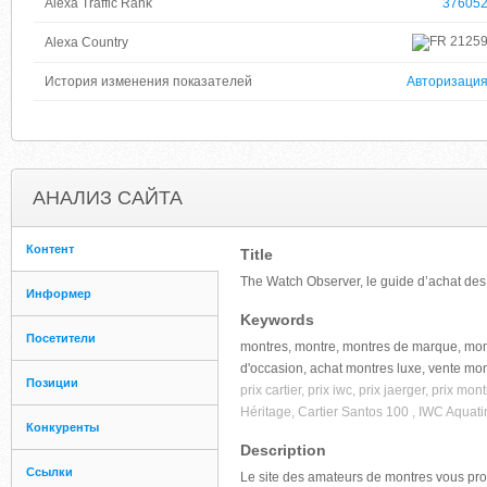
Alexa Traffic Rank
37605
2125
Alexa Country
История изменения показателей
Авторизаци
АНАЛИЗ САЙТА
Контент
Title
The Watch Observer, le guide d’achat des 
Информер
Keywords
Посетители
montres, montre, montres de marque, mo
d'occasion, achat montres luxe, vente mo
Позиции
prix cartier, prix iwc, prix jaerger, prix 
Héritage, Cartier Santos 100 , IWC Aquat
Конкуренты
Description
Ссылки
Le site des amateurs de montres vous prop