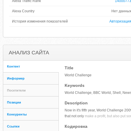
Alexa Traffic Rank
1400077
Alexa Country
Нет данны
История изменения показателей
Авторизаци
АНАЛИЗ САЙТА
Контент
Title
World Challenge
Информер
Keywords
Посетители
World Challenge, BBC World, Shell, Newsw
Позиции
Description
Now in it's fifth year, World Challenge 200
Конкуренты
that not only
make a profit, but also put s
Кодировка
Ссылки