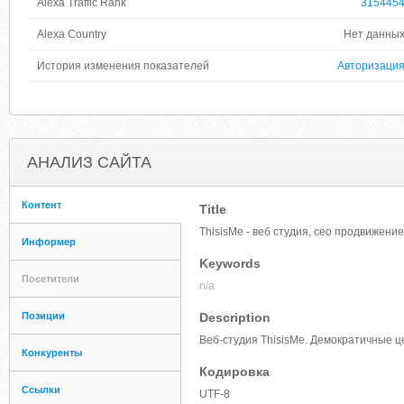
Alexa Traffic Rank
315445
Alexa Country
Нет данны
История изменения показателей
Авторизаци
АНАЛИЗ САЙТА
Контент
Title
ThisisMe - веб студия, сео продвижение
Информер
Keywords
Посетители
n/a
Позиции
Description
Веб-студия ThisisMe. Демократичные ц
Конкуренты
Кодировка
Ссылки
UTF-8