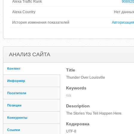
Alexa Traffic Rank
90882
Alexa Country
Нет данны
История изменения показателей
Авторизаци
АНАЛИЗ САЙТА
Контент
Title
Thunder Over Louisville
Информер
Keywords
Посетители
n/a
Позиции
Description
The Stories You Tell Happen Here.
Конкуренты
Кодировка
Ссылки
UTF-8