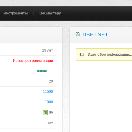
Инструменты
Вебмастеру
TIBET.NET
29 лет
Идет сбор информации..
Истек срок регистрации
20
11500
1000
Да
Нет