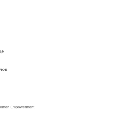
це
елов
n Women Empowerment