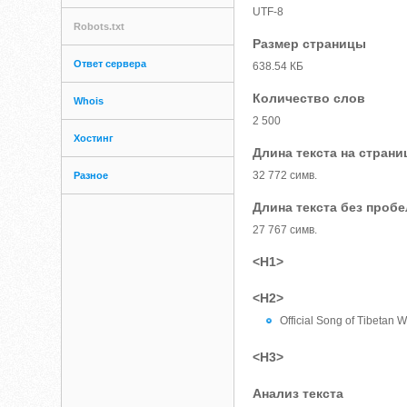
UTF-8
Robots.txt
Размер страницы
Ответ сервера
638.54 КБ
Количество слов
Whois
2 500
Хостинг
Длина текста на страни
32 772 симв.
Разное
Длина текста без проб
27 767 симв.
<H1>
<H2>
Official Song of Tibeta
<H3>
Анализ текста