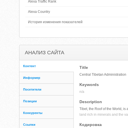
Alexa Traffic Rank
Alexa Country
История изменения показателей
АНАЛИЗ САЙТА
Контент
Title
Central Tibetan Administration
Информер
Keywords
Посетители
n/a
Позиции
Description
Tibet, the Roof of the World, is
Конкуренты
land rich in minerals and the var
Кодировка
Ссылки