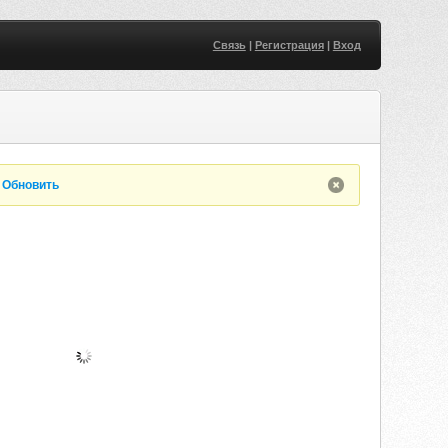
Связь
|
Регистрация
|
Вход
.
Обновить