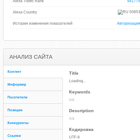
Alexa Traffic Rank
94177
5085
Alexa Country
История изменения показателей
Авторизаци
АНАЛИЗ САЙТА
Контент
Title
Loading...
Информер
Keywords
Посетители
n/a
Позиции
Description
n/a
Конкуренты
Кодировка
Ссылки
UTF-8