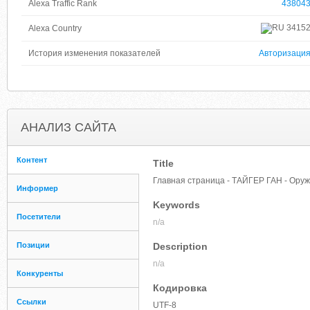
Alexa Traffic Rank
43804
3415
Alexa Country
История изменения показателей
Авторизаци
АНАЛИЗ САЙТА
Контент
Title
Главная страница - ТАЙГЕР ГАН - Ору
Информер
Keywords
Посетители
n/a
Позиции
Description
n/a
Конкуренты
Кодировка
Ссылки
UTF-8