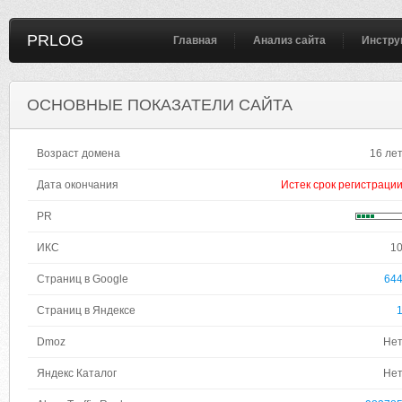
PRLOG
Главная
Анализ сайта
Инстру
ОСНОВНЫЕ ПОКАЗАТЕЛИ САЙТА
Возраст домена
16 ле
Дата окончания
Истек срок регистраци
PR
ИКС
1
Страниц в Google
64
Страниц в Яндексе
Dmoz
Не
Яндекс Каталог
Не