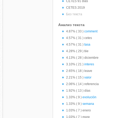
CETES 91 días
CETES 2019
Без текста
Анализ текста
4.87% ( 33 )
comment
4.57% ( 31 ) cetes
4.57% ( 31 )
tasa
4.28% ( 29 ) tiie
4.13% ( 28 ) diciembre
3.10% ( 21 )
interes
2.65% ( 18 ) leave
2.21% ( 15 )
valor
2.06% ( 14 ) referencia
1.92% ( 13 ) días
1.33% ( 9 )
evolución
1.33% ( 9 )
semana
1.03% ( 7 ) enero
1.03% ( 7 ) more