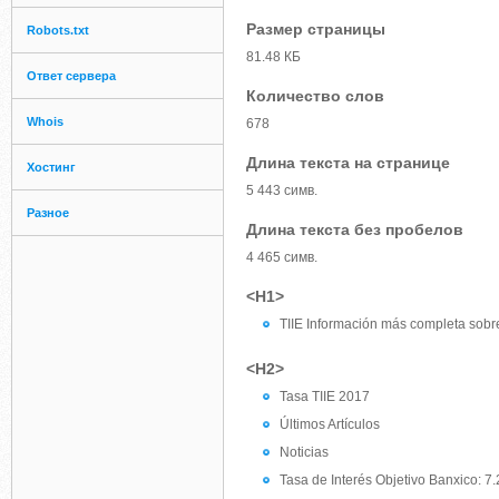
Размер страницы
Robots.txt
81.48 КБ
Ответ сервера
Количество слов
Whois
678
Длина текста на странице
Хостинг
5 443 симв.
Разное
Длина текста без пробелов
4 465 симв.
<H1>
TIIE Información más completa sobre
<H2>
Tasa TIIE 2017
Últimos Artículos
Noticias
Tasa de Interés Objetivo Banxico: 7