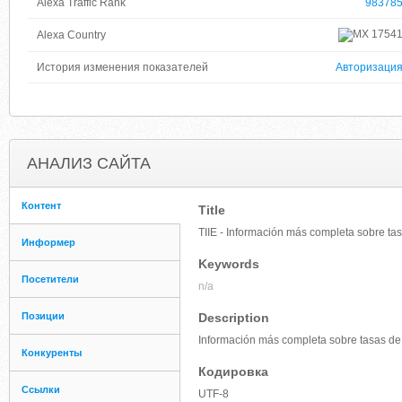
Alexa Traffic Rank
98378
1754
Alexa Country
История изменения показателей
Авторизаци
АНАЛИЗ САЙТА
Контент
Title
TIIE - Información más completa sobre tas
Информер
Keywords
Посетители
n/a
Позиции
Description
Información más completa sobre tasas de 
Конкуренты
Кодировка
Ссылки
UTF-8