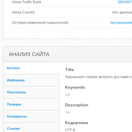
Alexa Traffic Rank
596496
Alexa Country
Нет данны
История изменения показателей
Авторизаци
АНАЛИЗ САЙТА
Контент
Title
Курьерская служба экспресс доставки п
Информер
Keywords
Посетители
n/a
Позиции
Description
n/a
Конкуренты
Кодировка
Ссылки
UTF-8