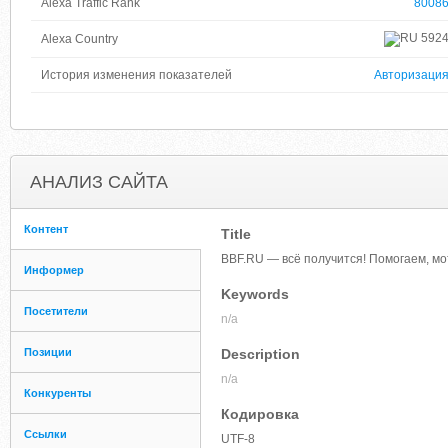
Alexa Traffic Rank
8008
592
Alexa Country
История изменения показателей
Авторизаци
АНАЛИЗ САЙТА
Контент
Title
BBF.RU — всё получится! Помогаем, мо
Информер
Keywords
Посетители
n/a
Позиции
Description
n/a
Конкуренты
Кодировка
Ссылки
UTF-8