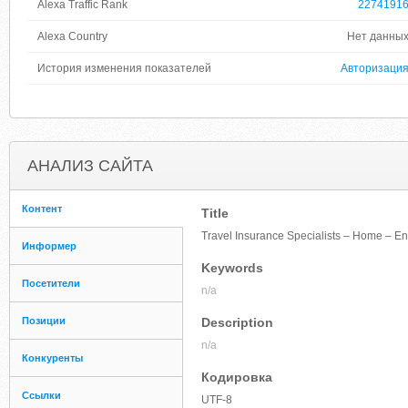
Alexa Traffic Rank
2274191
Alexa Country
Нет данны
История изменения показателей
Авторизаци
АНАЛИЗ САЙТА
Контент
Title
Travel Insurance Specialists – Home – E
Информер
Keywords
Посетители
n/a
Позиции
Description
n/a
Конкуренты
Кодировка
Ссылки
UTF-8