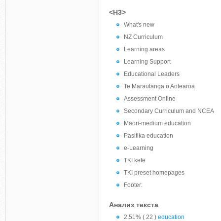
<H3>
What's new
NZ Curriculum
Learning areas
Learning Support
Educational Leaders
Te Marautanga o Aotearoa
Assessment Online
Secondary Curriculum and NCEA
Māori-medium education
Pasifika education
e-Learning
TKI kete
TKI preset homepages
Footer:
Анализ текста
2.51% ( 22 )
education