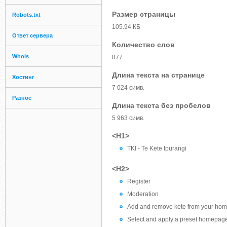
Размер страницы
Robots.txt
105.94 КБ
Ответ сервера
Количество слов
Whois
877
Длина текста на странице
Хостинг
7 024 симв.
Разное
Длина текста без пробелов
5 963 симв.
<H1>
TKI - Te Kete Ipurangi
<H2>
Register
Moderation
Add and remove kete from your ho
Select and apply a preset homepag