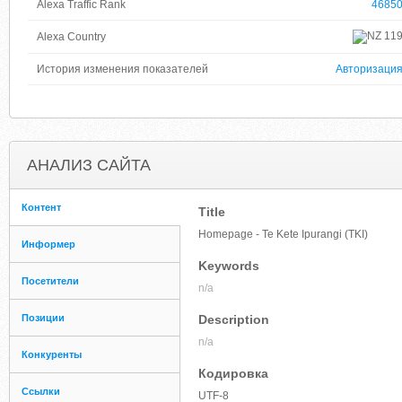
Alexa Traffic Rank
4685
11
Alexa Country
История изменения показателей
Авторизаци
АНАЛИЗ САЙТА
Контент
Title
Homepage - Te Kete Ipurangi (TKI)
Информер
Keywords
Посетители
n/a
Позиции
Description
n/a
Конкуренты
Кодировка
Ссылки
UTF-8