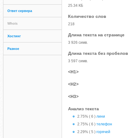
25.34 КБ
Ответ сервера
Количество слов
Whois
218
Длина текста на странице
Хостинг
3 926 симв.
Разное
Длина текста без пробелов
3 597 симв.
<H1>
<H2>
<H3>
Анализ текста
2.75% ( 6 )
лини
2.75% ( 6 )
телефон
2.29% ( 5 )
горячей