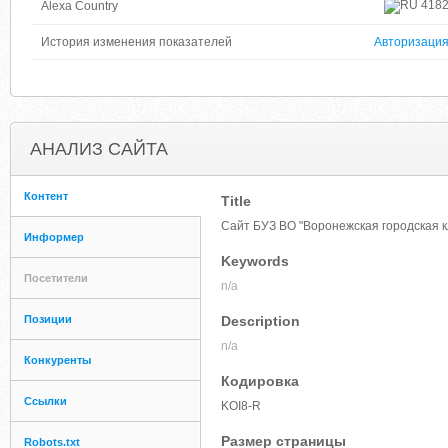
418
Alexa Country
История изменения показателей
Авторизаци
АНАЛИЗ САЙТА
Контент
Title
Сайт БУЗ ВО "Воронежская городская 
Информер
Keywords
Посетители
n/a
Позиции
Description
n/a
Конкуренты
Кодировка
Ссылки
KOI8-R
Размер страницы
Robots.txt