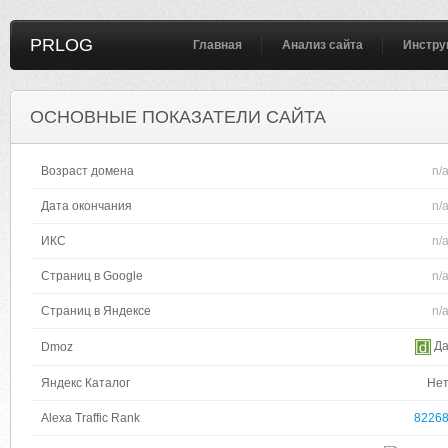
PRLOG
Главная
Анализ сайта
Инстру
ОСНОВНЫЕ ПОКАЗАТЕЛИ САЙТА
Возраст домена
n/
Дата окончания
n/
ИКС
n/
Страниц в Google
n/
Страниц в Яндексе
n/
Д
Dmoz
Яндекс Каталог
Не
Alexa Traffic Rank
8226