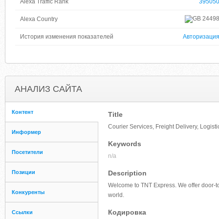
Alexa Traffic Rank
39505
2449
Alexa Country
История изменения показателей
Авторизаци
АНАЛИЗ САЙТА
Контент
Title
Courier Services, Freight Delivery, Logis
Информер
Keywords
Посетители
n/a
Позиции
Description
Welcome to TNT Express. We offer door-t
Конкуренты
world.
Кодировка
Ссылки