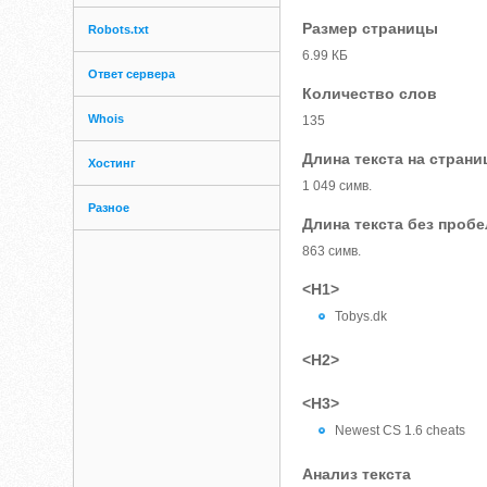
Размер страницы
Robots.txt
6.99 КБ
Ответ сервера
Количество слов
Whois
135
Длина текста на страни
Хостинг
1 049 симв.
Разное
Длина текста без проб
863 симв.
<H1>
Tobys.dk
<H2>
<H3>
Newest CS 1.6 cheats
Анализ текста