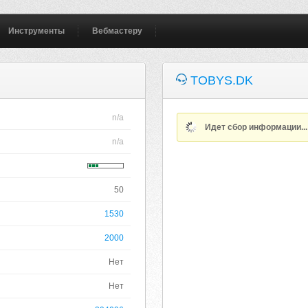
Инструменты
Вебмастеру
TOBYS.DK
n/a
Идет сбор информации..
n/a
50
1530
2000
Нет
Нет