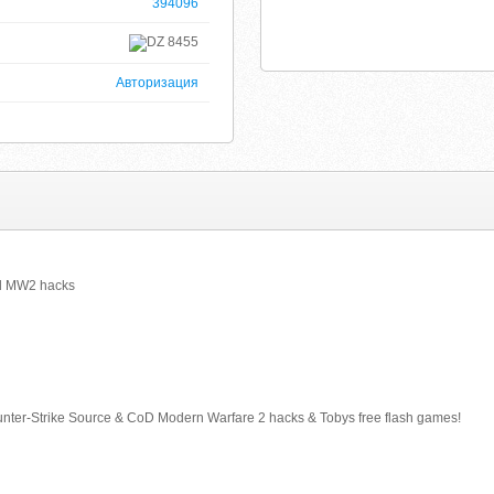
394096
8455
Авторизация
nd MW2 hacks
unter-Strike Source & CoD Modern Warfare 2 hacks & Tobys free flash games!