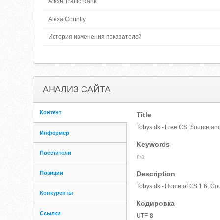
Alexa Traffic Rank
Alexa Country
История изменения показателей
АНАЛИЗ САЙТА
Контент
Title
Tobys.dk - Free CS, Source a
Информер
Keywords
Посетители
n/a
Позиции
Description
Tobys.dk - Home of CS 1.6, Co
Конкуренты
Кодировка
Ссылки
UTF-8