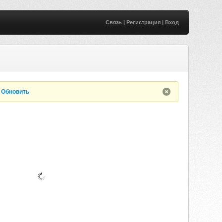
Связь
|
Регистрация
|
Вход
.
Обновить