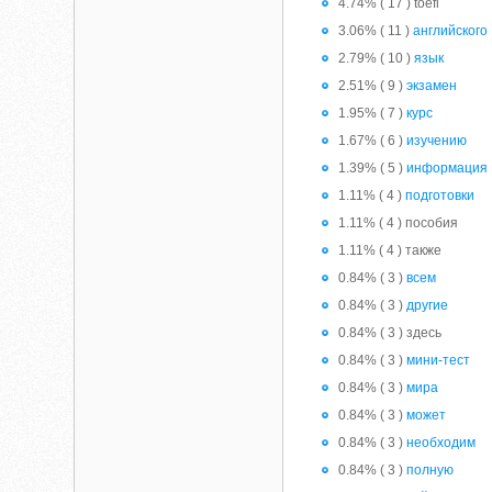
4.74% ( 17 ) toefl
3.06% ( 11 )
английского
2.79% ( 10 )
язык
2.51% ( 9 )
экзамен
1.95% ( 7 )
курс
1.67% ( 6 )
изучению
1.39% ( 5 )
информация
1.11% ( 4 )
подготовки
1.11% ( 4 ) пособия
1.11% ( 4 ) также
0.84% ( 3 )
всем
0.84% ( 3 )
другие
0.84% ( 3 ) здесь
0.84% ( 3 )
мини-тест
0.84% ( 3 )
мира
0.84% ( 3 )
может
0.84% ( 3 )
необходим
0.84% ( 3 )
полную