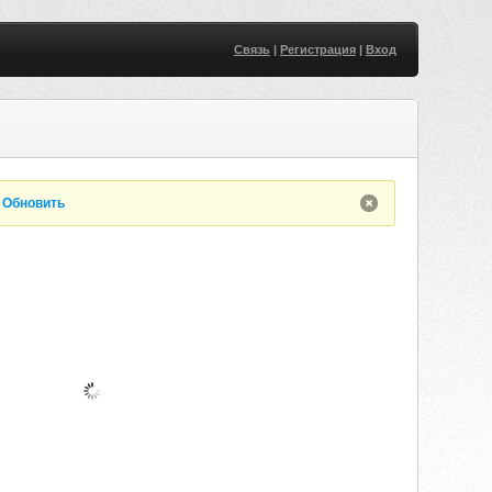
Связь
|
Регистрация
|
Вход
.
Обновить