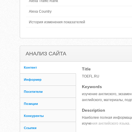
Alexa Traffic Rank
Alexa Country
История изменения показателей
АНАЛИЗ САЙТА
Контент
Title
TOEFL.RU
Информер
Keywords
Посетители
изучение англиского, экзамен
английского, материалы, под
Позиции
Description
Конкуренты
Наиболее полная информация
изуче
ния английского языка.
Ссылки