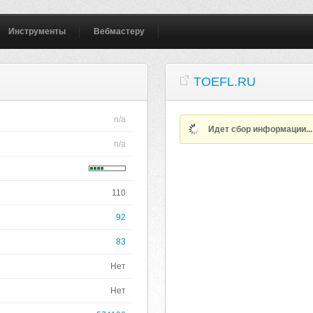
Инструменты
Вебмастеру
TOEFL.RU
n/a
Идет сбор информации..
n/a
110
92
83
Нет
Нет