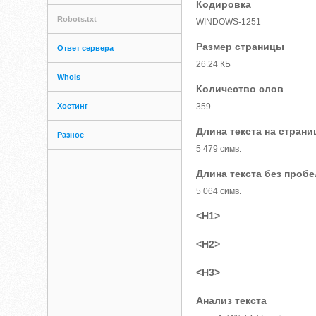
Кодировка
Robots.txt
WINDOWS-1251
Размер страницы
Ответ сервера
26.24 КБ
Whois
Количество слов
Хостинг
359
Длина текста на страни
Разное
5 479 симв.
Длина текста без проб
5 064 симв.
<H1>
<H2>
<H3>
Анализ текста