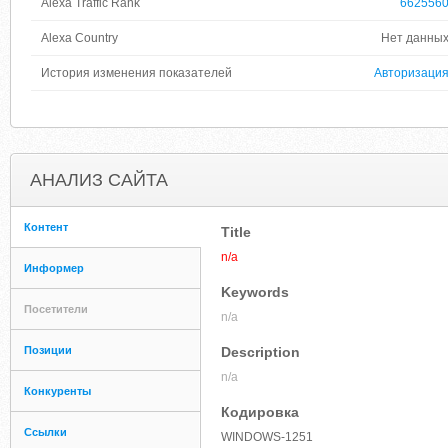
Alexa Traffic Rank
662556
Alexa Country
Нет данны
История изменения показателей
Авторизаци
АНАЛИЗ САЙТА
Контент
Title
n/a
Информер
Keywords
Посетители
n/a
Позиции
Description
n/a
Конкуренты
Кодировка
Ссылки
WINDOWS-1251