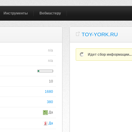
Инструменты
Вебмастеру
TOY-YORK.RU
n/a
Идет сбор информации..
n/a
10
1680
380
Да
Да