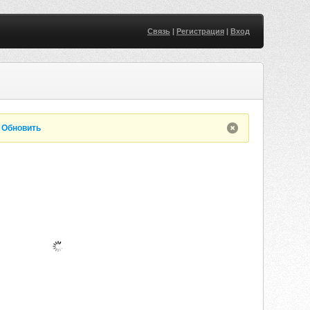
Связь
|
Регистрация
|
Вход
.
Обновить