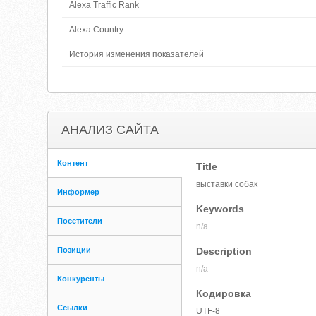
Alexa Traffic Rank
Alexa Country
История изменения показателей
АНАЛИЗ САЙТА
Контент
Title
выставки собак
Информер
Keywords
Посетители
n/a
Позиции
Description
n/a
Конкуренты
Кодировка
Ссылки
UTF-8